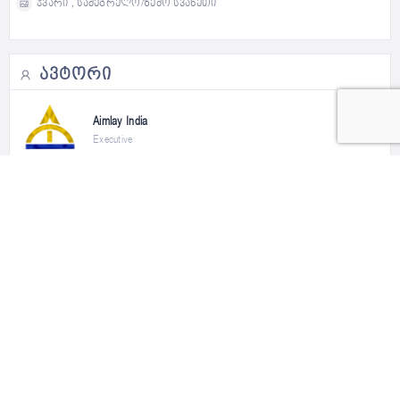
ჯვარი , სამეგრელო/ზემო სვანეთი
ᲐᲕᲢᲝᲠᲘ
Aimlay India
Executive
Follow
0
Follower
0
Following
Copyright © 2022 Petstory.GE –
საიტი დამზადებულია 𝐜𝐮𝐬𝐭𝐨𝐦.𝐠𝐞 -ს