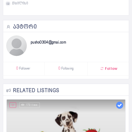
თბილისი
ᲐᲕᲢᲝᲠᲘ
pusho0304@gmai.com
Follow
0
Follower
0
Following
RELATED LISTINGS
173 Views