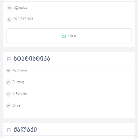
x@mail.ru
593 737 393
Inbox
ᲡᲢᲐᲢᲘᲡᲢᲘᲙᲐ
420 Views
0 Rating
0 Favorite
Share
ᲥᲐᲚᲐᲥᲘ