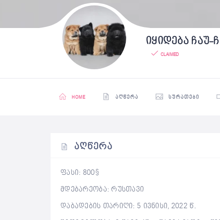
იყიდება ჩაუ-ჩ
CLAIMED
HOME
ᲐᲦᲬᲔᲠᲐ
ᲡᲣᲠᲐᲗᲔᲑᲘ
ᲐᲦᲬᲔᲠᲐ
ფასი: 800$
მდებარეობა: რუსთავი
დაბადების თარიღი: 5 ივნისი, 2022 წ.