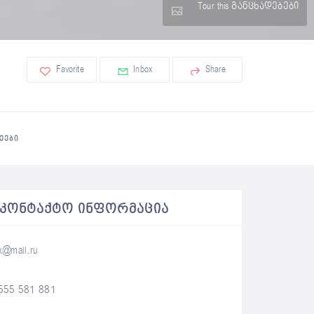
Tour this განცხადებები
Favorite
Inbox
Share
ᲔᲔᲑᲘ
ᲐᲙᲝᲜᲢᲐᲥᲢᲝ ᲘᲜᲤᲝᲠᲛᲐᲪᲘᲐ
x@mail.ru
555 581 881