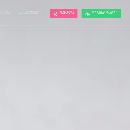
ორუმი
ცხოველები
შესვლა
რეგისტრაცია