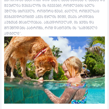
პერიოდში პატრონი დიდ გავლენას ახდენს ლეკვზე და
შეუძლია შეცვალოს ის ჩვევები, რომლებიც ხელს
უშლის ცხოველს. როგორც წესი, ძაღლი, რომელსაც
მემკვიდრეობით აქვს წყლის შიში, თავს არიდებს
აუზთან მიახლოებას. ამავდროულად, ის ყეფს და
მოუწოდებს პატრონს, რომ დატოვოს ის “საშინელი
ადგილი”.