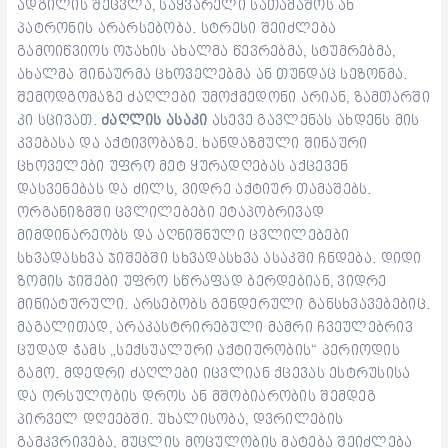
ადგილის შეცვლა, საყვარელი სათამაშოს ან
პატრონის არარსებობა. სტრესი შეიძლება
გამოიწვიოს ოჯახის ახალმა წევრებმა, სტუმრებმა,
ახალმა შინაურმა ცხოველებმა ან თუნდაც სეზონმა.
შემოდგომაზე ძაღლები უმოქმედონი არიან, ზამთარში
კი სცივათ.
ძაღლის ასაკი
ასევე გავლენას ახდენს მის
კვებასა და აქტივობაზე. ხანდაზმული შინაური
ცხოველები უფრო მეტ ყურადღებას აქცევენ
დასვენებას და ძილს, ვიდრე აქტიურ თამაშებს.
ორგანიზმში ცვლილებები ეტაპობრივად
მიმდინარეობს და აღნიშნული ცვლილებები
სხვადასხვა ჯიშებში სხვადასხვა ასაკში ჩნდება. დიდი
ზომის ჯიშები უფრო სწრაფად ბერდებიან, ვიდრე
მინიატურული. არსებობს გენდერული განსხვავებებიც.
მაგალითად, არაკასტრირებული მამრი ჩვეულებრივ
ცუდად ჭამს „სექსუალური აქტიურობის“ პერიოდის
გამო. მდედრი ძაღლები იცვლიან ქცევას ესტრუსისა
და ორსულობის დროს ან მშობიარობის შემდეგ
პირველ დღეებში. უხალისობა, დვრილების
გამკვრივება, მუცლის მოცულობის მატება შეიძლება