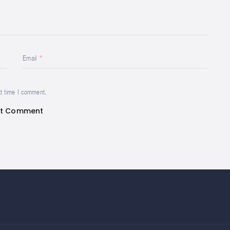
Email
xt time I comment.