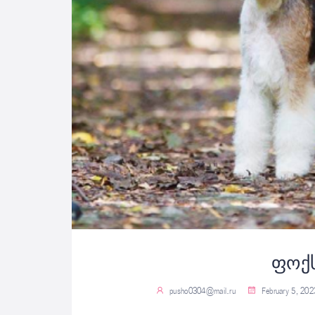
ფოქ
pusho0304@mail.ru
February 5, 202