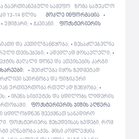
ა
გაერთიანებული სამეფო
ზ
ომა
საშუალო
კი
13-14 წლის
მოკლე ინფორმაცია
•
უშიშარი;
ჭკვიანი.
ფოქსტერიერის
•
•
სიათი და
კეთილ
განწყობა;
შესაძლებელია
•
ირული
თვისებე
ბი
;
ადვილად მოსავლელი;
•
•
ექტის მაღალი დონე და
ათვისების კარგი
ხარეები:
შეიძლება იყოს ზედმეტად
•
გრძლივი სეირნობა და ფიზიკური
ბთან ურთიერთობა
რთულად შეწყობა
;
•
ეს
;
იჩენს სიჯიუტეს და ცდილობს ლიდერის
•
რთობაში.
ფოქსტერიერის ჯიშის აღწერა
ი ცდილობდნენ შეექმნათ სანადირო
ლი
. ფოქსტერიერს
შეხედვისას
ხვდები, რომ
რგი აღნაგობა აქვს. მისი კომლექცია