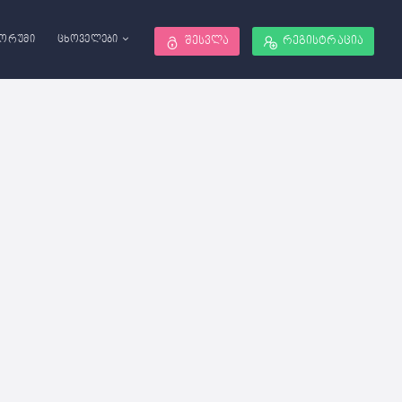
ორუმი
ცხოველები
შესვლა
რეგისტრაცია