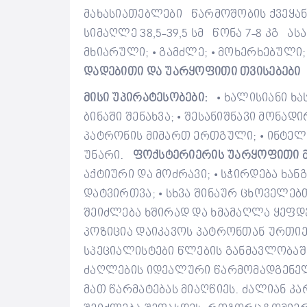
მახასიათებლები
წ
არმოშობის ქვეყან
სიმაღლე
38,5-39,5 სმ
წ
ონა
7-8 კგ
ასა
მხიარული;
გამძლე;
მოხერხებული;
•
•
დადებითი და უარყოფითი
თვისებები
მისი
უპირატესობები:
ხალისიანი ხა
•
ბინაში შენახვა;
შესანიშნავ
ი
მონად
•
პატრონის მიმართ ერთგული;
ინტელ
•
უნარი.
ფოქსტერიერის უარყოფითი მ
აქტიური და მოძრავი;
სჭირდება ხან
•
დატვირთვა;
სხვა შინაურ ცხოველე
•
შეიძლება ხშირად და ხმამაღლა ყეფ
დ
პოზიცია დაიკავოს
პატრონთან
ურთიე
სპეციალისტები წლების განმავლობაშ
ძაღლების იდეალური წარმომადგე
ნე
მათ წარმატებას მიაღწიეს. ძალიან კა