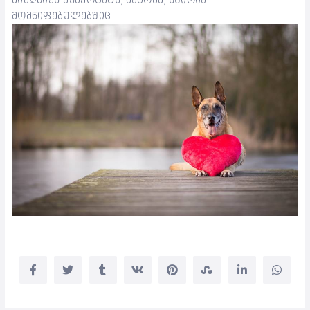
მიაღწიეს პუბერტატს, მაგრამ, ხშირია
მომწიფებულებშიც.