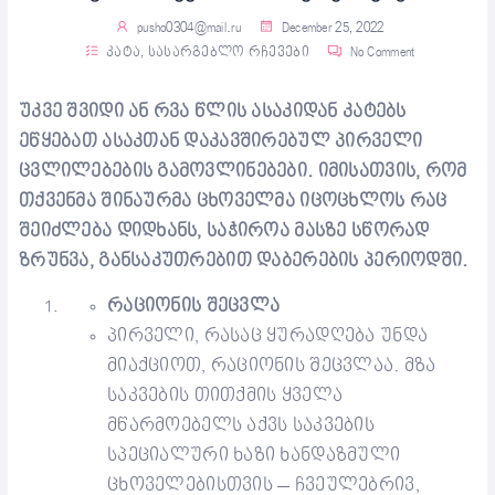
pusho0304@mail.ru
December 25, 2022
კატა
,
სასარგებლო რჩევები
No Comment
უკვე
შვიდი ან რვა წლის ასაკიდან კატებ
ს
ეწყებათ
ასაკთან დაკავშირებულ პირველ
ი
ცვლილებებ
ი
ს
გამოვლინებები
. იმისათვის, რომ
თქვენმა შინაურმა ცხოველმა იცოცხლოს რაც
შეიძლება დიდხანს, საჭიროა
მასზე სწორად
ზრუნვა,
განსაკუთრებით
დაბერების პერიოდში.
რაციონის
შეცვლა
პირველი, რასაც ყურადღება უნდა
მიაქციოთ,
რაციონის
შეცვლაა. მზა
საკვების თითქმის ყველა
მწარმოებელს აქვს საკვების
სპეციალური ხაზი ხანდაზმული
ცხოველებისთვის – ჩვეულებრივ
,