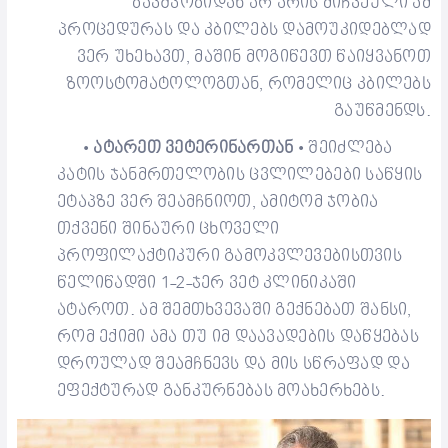
ბავშვობიდან არ არის მიჩვეული ამ
პროცედურას და კბილებს დამოუკიდებლად
ვერ
უ
ხეხავთ, მაშინ მოგიწევთ
წაიყვანოთ
ზოო
სტომატოლოგთან
, რომელიც
კბილებს
გაუწმენდს.
ატარეთ ვეტერინართან
შეიძლება
•
•
კატის ჯანმრთელო
ბის
ცვლილებები
საწყის
ეტაპზე ვერ შეამჩნიოთ
, ამიტომ ჯობია
თქვენი შინაური ცხოველი
პროფილაქტიკური გამოკვლევებისთვის
წელიწადში 1-2-ჯერ
ვეტ კლინიკაში
ატაროთ
.
ამ შემთხვევაში გექნებათ
შანსი,
რომ ექიმ
ი ამა თუ იმ დაავადების დაწყებას
დროულად შეა
მჩნევს
და მის სწრაფად და
ეფექტურად განკურნება
ს მოახერხებს
.