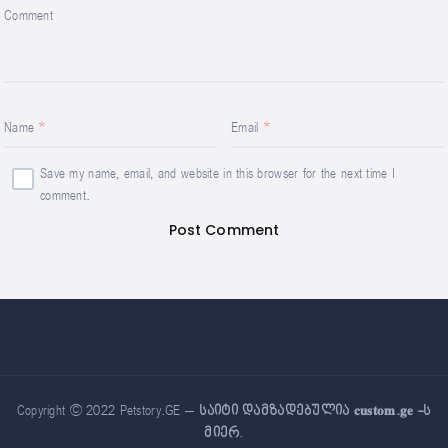
Comment
Name
Email
Save my name, email, and website in this browser for the next time I
comment.
Copyright © 2022 Petstory.GE –
საიტი დამზადებულია 𝐜𝐮𝐬𝐭𝐨𝐦.𝐠𝐞 -ს
მიერ
.