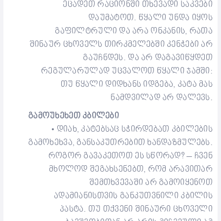
ე
ცადეთ
რაციონში
თხევადი საკვები
დაუმატოთ.
წყალი უნდა იყოს
გაფილტრული და არა ო
ნკანის
, რათა
შინაურ ცხოველს თირკმ
ელებში კენჭები
არ
გაუჩნდეს. და არ დაგავიწყდეთ
რეგულარულად
უ
ცვალოთ წყალი
ჯამში
:
თუ
წყალი დიდხანს იდგება,
კატა მას
ნამდვილად არ დალევს.
გამოუხეხეთ კბილები
დიახ, კატებსაც სჭირდებათ კბილების
•
გა
მო
ხეხვა, განსაკუთრებით ხანდაზმულებს.
როგორ გავაკეთოთ ეს სწორად
? –
ჩვენ
მხოლოდ შეგახსენებთ, რომ არავითარ
შემთხვევაში არ გამოიყენოთ
ადამიანის
თვის განკუთვნილი
კბილის
პასტა. თუ თქვენი შინაური ცხოველი