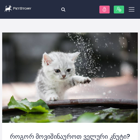
როგორ მოვიშინაუროთ ველური კნუტი?