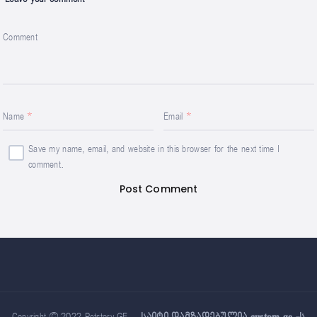
Comment
Name
Email
Save my name, email, and website in this browser for the next time I
comment.
Copyright © 2022 Petstory.GE –
საიტი დამზადებულია 𝐜𝐮𝐬𝐭𝐨𝐦.𝐠𝐞 -ს