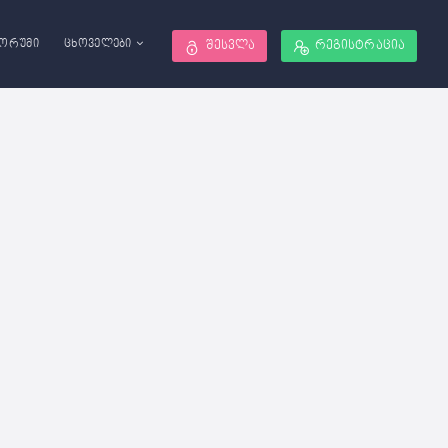
ორუმი
ცხოველები
შესვლა
რეგისტრაცია