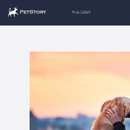
რას ეძებ?