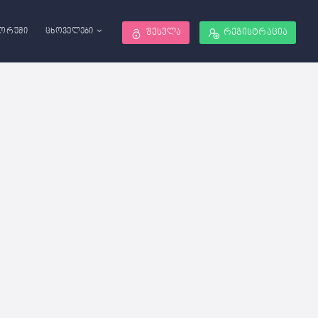
ორუმი
ცხოველები
შესვლა
რეგისტრაცია