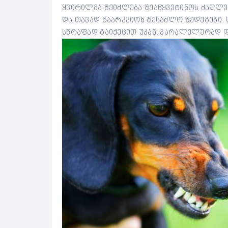
ყვირილმა შეიძლება შეაწყვეტინოს ძაღლ
და თავად გაარკვიონ შესაძლო შედეგები. 
სწრაფად გაიქეცით უკან, პარალელურად დ