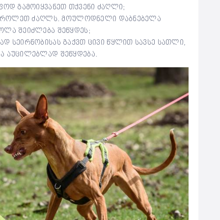
აფოდ გამოიყვანეთ თქვენი ძაღლი;
, ესროლეთ ძაღლს. მოულოდნელი დაბნებელა
ოლა შეიძლება შეწყდეს;
ად სეირნობისას გაქვთ ცივი წყლით სავსე სათლი,
ლა აუცილებლად შეწყდება.