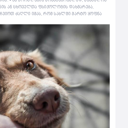
ის. ⦁ ამ პრობლემის მოსაგვარებლად, შესაძლოა
ის ან ცხოველთა ფსიქოლოგის დახმარება,
აჩვიოთ ძაღლი იმას, რომ სახლში მარტო ყოფნა