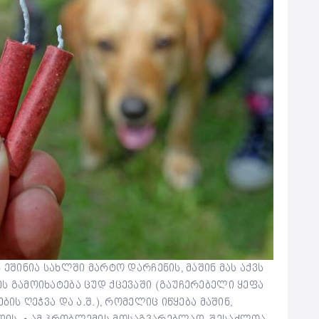
 ეშინია სახლში მარტო დარჩენის, მაშინ მას აქვს
ს გამოიხატება ცუდ ქცევაში (გაუჩერებელი ყეფა
ბის ღეჭვა და ა.შ.), რომელიც იწყება მაშინ,