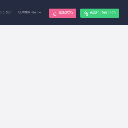
ორუმი
ცხოველები
შესვლა
რეგისტრაცია