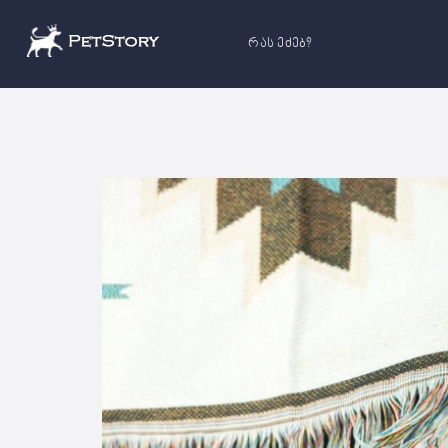
რას ეძებ?