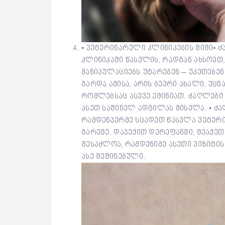
⦁ ვეტერინარული კლინიკების შიში⦁ 
კლინიკაში წასვლის, რადგან ახსოვთ,
მანიპულაციებს უტარებენ – უკეთებენ 
გარდა ამისა, არის ბევრი ახალი, უცნ
რომლებსაც ასევე ეშინიათ. ძაღლები 
ასეთ საშინელ ადგილას მისვლა. ⦁ ძა
რამდენჯერმე სცადეთ წასვლა ვეტერ
გარეშე. დაჯექით დერეფანში, შეაქეთ
შესაძლოა, რამდენიმე ასეთი ვიზიტის
ასე შეშინებული.