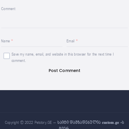
Comment
Name
Email
Save my name, email, and website in this browser for the next time I
comment.
Copyright © 2022 Petstory.GE –
საიტი დამზადებულია 𝐜𝐮𝐬𝐭𝐨𝐦.𝐠𝐞 -ს
მიერ
.