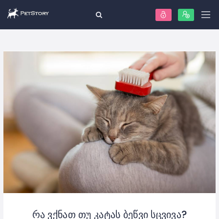
რა ვქნათ თუ კატას ბეწვი სცვივა?