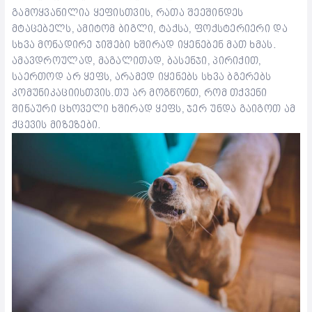
გამოყვანილია ყეფისთვის, რათა შეეშინდეს
მტაცებელს, ამიტომ ბიგლი, ტაქსა, ფოქსტერიერი და
სხვა მონადირე ჯიშები ხშირად იყენებენ მათ ხმას.
ამავდროულად, მაგალითად, ბასენჯი, პირიქით,
საერთოდ არ ყეფს, არამედ იყენებს სხვა ბგერებს
კომუნიკაციისთვის.თუ არ მოგწონთ, რომ თქვენი
შინაური ცხოველი ხშირად ყეფს, ჯერ უნდა გაიგოთ ამ
ქცევის მიზეზები.