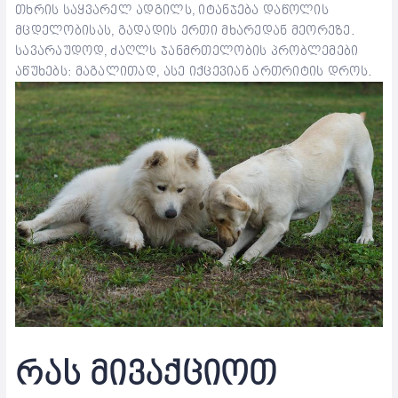
თხრის საყვარელ ადგილს, იტანჯება დაწოლის
მცდელობისას, გადადის ერთი მხარედან მეორეზე.
სავარაუდოდ, ძაღლს ჯანმრთელობის პრობლემები
აწუხებს: მაგალითად, ასე იქცევიან ართრიტის დროს.
რას მივაქციოთ