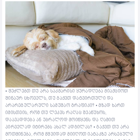
⦁ შეძლებთ თუ არა საკმარისი ყურადღება მიაქციოთ
შინაურ ცხოველს, თუ გაქვთ დატვირთული და
არარეგულარული სამუშაო გრაფიკი? ⦁ მზად ხართ
იმისთვის, რომ თუ ლეკვს რაღაც შეაწუხოს,
დაავადდება ან უბრალოდ მოიწყენს და ღამით
პირველად იტირებს ახალ ადგილას? ⦁ გაქვთ თუ არა
მოთმინება, რომ მშვიდად მიიღოთ იატაკზე არსებული