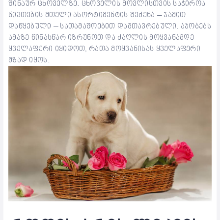
შინაურ ცხოველზე. ცხოველის მოვლისთვის საჭიროა
ნივთების მთელი ასორტიმენტის შეძენა – ჯამით
დაწყებული – სათამაშოებით დამთავრებული. აჯობებს
ამაზე წინასწარ იზრუნოთ და ძაღლის მოყვანამდე
ყველაფერი იყიდოთ, რათა მოყვანისას ყველაფერი
მზად იყოს.