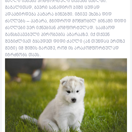
ძაღლი იქნება კომფორტული თქვენს სახლში.
მაგალითად, ბევრი სანადირო ჯიში ცუდად
ადაპტირდება პატარა ბინებში. იგივე ეხება დიდ
ძაღლებს – პატარა, მჭიდროდ მოწყობილ ბინაში დიდი
ძაღლები ვერ იქნებიან კომფორტულად. საკმაოდ
განსხვავებული პირობებია აგარაკზე. იქ თქვენ
შეგიძლიათ გყავდეთ დიდი ძაღლი (ან თუნდაც ერთზე
მეტი) იმ შიშის გარეშე, რომ ის არაკომფორტულად
იგრძნობს თავს.