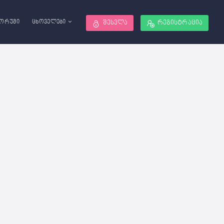
ორუმი
ცხოველები
შესვლა
რეგისტრაცია