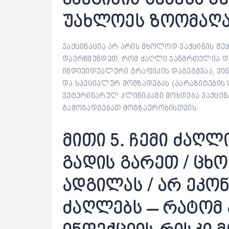
უახლოეს ზოომაღა
ვაქცინაცია არ არის მხოლოდ ვაქცინის შეყ
დავრწმუნდეთ, რომ ძაღლი ჯანმრთელია და ა
ინდივიდუალური გრაფიკის დაგეგმვაა, ვინ
და სპეციალურ მომზადებას (პარაზიტების
ვეტერინარულ კლინიკაში მოხდება ვაქცინ
გამოგადგებათ მოგზაურობისთვის.
მითი 5. ჩემი ძაღ
გადის გარეთ / ც
ადგილას / არ ეკონ
ძაღლებს – რატომ