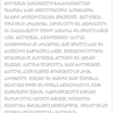
მალტ
ეზეს
გარეგნული მახასიათებლები
ფასდება სამი
კინოლოგიური ასოციაციის
მკაცრი კრიტერიუმების მიხედვით. მალტ
ეზეს
ორი ტიპი არსებობს: ევროპული და ამერიკული.
ეს უკანასკნელი უფრო პატარაა და მოკლე
ბეწვი
აქვს. მა
ლტეზეს
„ბ
ეიბიფეისის
“ ცალკე
კატეგორიაც კი არსებობს,
მათ მოკლე სახე
და
ბავშვური გამოხედვა
აქვთ
.
მინიატურ
ულობის
მიუხედავად, მალტ
ეზეს
ძლიერი და
ამტანი
თათები, ძალიან ფუმფულ
ა,
შავი ბალიშებით.
ძაღლის კუდი
ზემოთ მოხდენილად არის
აპრეხილი
. ტუჩები და ცხვირი შავი ფერისაა,
თვალები დიდი და ოდნავ ამობურცული, მუქი
ყავისფერი ფერის. ჩამოკიდებული ყურები
დაფარულია
ხვეული ბეწვით
, რომე
ლიც
შეიძლება მხრებამდე სწვდებოდეს.
იდეალურ
ად
თეთრი ბეწვი
ითვლება მალ
ტეზეს