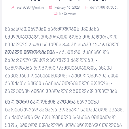
pusho0304@mail.ru
February 16, 2023
ძაღლის ჯიშები
No Comment
მახასიათებლები
წ
არმოშობის ქვეყანა
ხმელთაშუა
ზღვისპირეთი
ზ
ომა
მინიატურული
სიმაღლე
25-30 სმ
წ
ონა
3-4 კგ
ასაკი
12-16 წ
ელი
მოკლე ინფორმაცია
აქტიური, ჭკვიანი და
•
მხიარული დეკორატიული ძაღლები;
•
გამოდგება როგორც დამწყებთათვის, ასევე
ბავშვ
იანი
ოჯახებისთვის;
აუცილებელია მისი
•
ქათქათა ბეწვის განსაკუთრებული მოვლა;
•
მალტ
ეზეს ბეწვი
ჰიპოალერგიულად
ითვლება
.
მალტური
ბალონკი
ს აღწერა
მალ
ტეზე
გარეგნულად
პატარა ცოცხალ სათამაშოს ჰგავს.
ეს ქათქათა
და მოხდენილი არსება იშვიათად
ყეფს, ამიტომ იდეალურ კომპანიონად ითვლება.