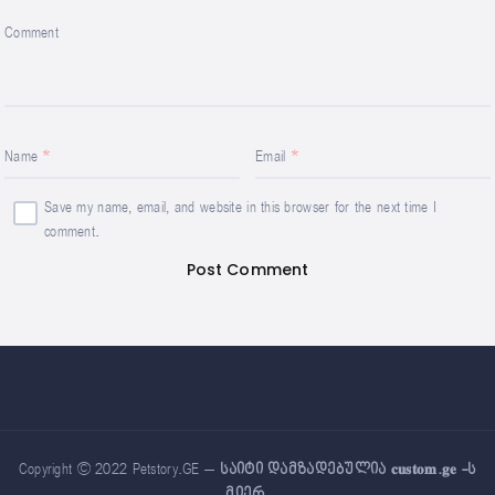
Comment
Name
Email
Save my name, email, and website in this browser for the next time I
comment.
Copyright © 2022 Petstory.GE –
საიტი დამზადებულია 𝐜𝐮𝐬𝐭𝐨𝐦.𝐠𝐞 -ს
მიერ
.