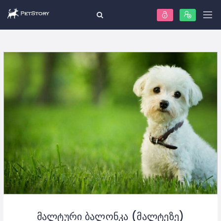
მალტური ბალონკა (მალტეზე)