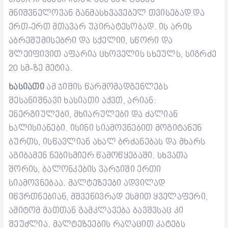
მნიშვნელოვან განმასხვავებელ თვისებად და
ერთ-ერთ მთავარ უპირატესობად. ის არის
აბრეშუმისებრი და
სქელი
ი, სწორი და
შლეიფივით აფარია
ცხოველის სხეულ
ს, სიგრძე
20 სმ-ზე მ
ეტია
.
ხასიათი
ამ ჯიშის წარმომადგენლებს
შესანიშნავი ხასიათი
აქვთ, არიან
:
ენერგიულ
ებ
ი, მხიარულ
ებ
ი და ძალიან
ხალისიან
ებ
ი. ისინი სიამოვნებით
მოგიტანენ
ბურთს, ისწავლიან ახალ
ბრძანება
ს და მხარს
აგიბამენ
ნებისმიერ
წამოწყებაში
. სხვათა
შორის,
ბალონკების
ვარჯიში
ერთი
სიამოვნებაა. მალ
ტეზეებ
ი ადვილად
ი
წვრთნებიან
, მშვენივრად ესმით ყველაფერი,
ამიტომ მათთან გამკლავება
ბავშვსაც კი
შეუძლია.
მალტეზეების რაღაცით
კატებს