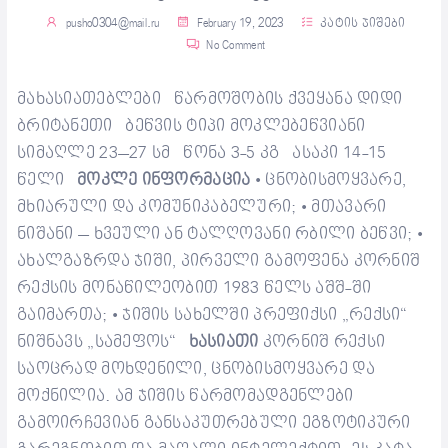
pusho0304@mail.ru
February 19, 2023
კატის ჯიშები
No Comment
მახასიათებლები
წარმოშობის ქვეყანა
დიდი
ბრიტანეთი
ბეწვის ტიპი
მოკლებეწვიანი
სიმაღლე
23–27 სმ
წონა
3-5 კგ
ასაკი
14-15
წელი
მოკლე ინფორმაცია
ცნობისმოყვარე,
•
მხიარული და კომუნიკაბელური;
მთავარი
•
ნიშანი – ხვეული ან ტალღოვანი რბილი ბეწვი;
•
ახალგაზრდა ჯიში, პირველი გამოფენა კორნიშ
რექსის მონაწილეობით 1983 წელს აშშ-ში
გაიმართა;
ჯიშის სახელში პრეფიქსი „რექსი“
•
ნიშნავს „სამეფოს“
ხასიათი
კორნიშ რექსი
საოცრად მოხდენილი, ცნობისმოყვარე და
მოქნილია. ამ ჯიშის წარმომადგენლები
გამოირჩევიან განსაკუთრებული ეგზოტიკური