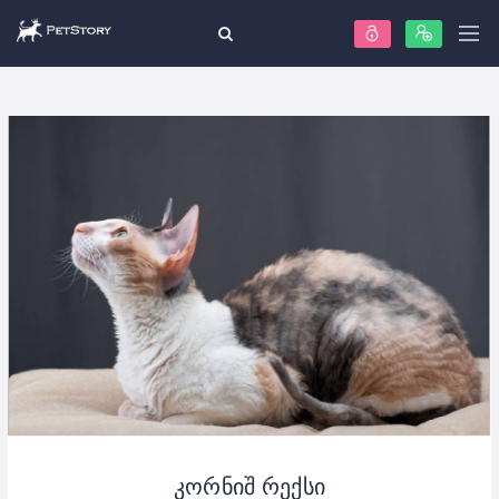
კორნიშ რექსი