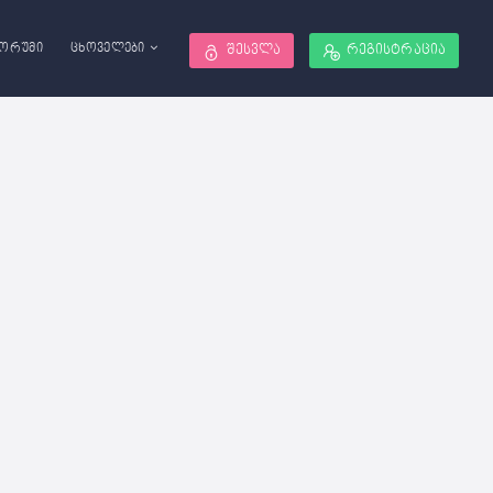
ორუმი
ცხოველები
შესვლა
რეგისტრაცია