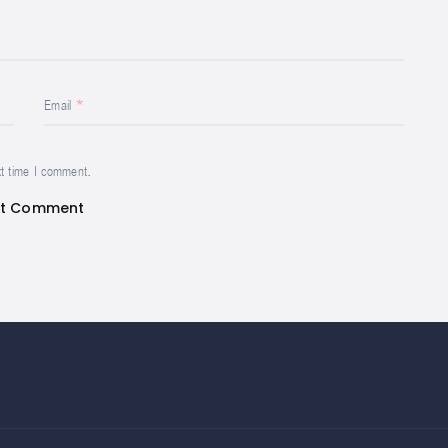
Email
xt time I comment.