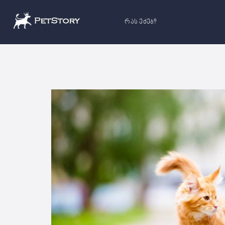
რას ეძებ?