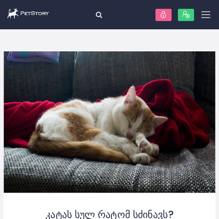
კატას სულ რატომ სძინავს?