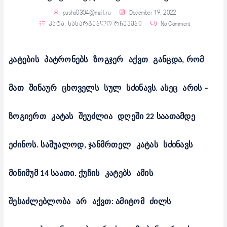
pusho0304@mail.ru
December 19, 2022
კატა
,
სასარგებლო რჩევები
No Comment
კატების
პატრონებს
ზოგჯერ
აქვთ
განცდა
,
რომ
მათ
შინაურ
ცხოველს
სულ
სძინავს
.
ასეც
არის
–
ზოგიერთ
კატას
შეუძლია
დღეში
22
საათამდე
ეძინოს
.
საშუალოდ
,
ჯანმრთელ
კატას
სძინავს
მინიმუმ
14
საათი
.
ქუჩის
კატებს
ამის
შესაძლებლობა
არ
აქვთ
:
ამიტომ
ძილს