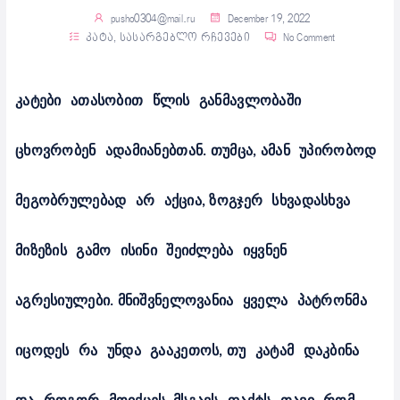
pusho0304@mail.ru
December 19, 2022
კატა
,
სასარგებლო რჩევები
No Comment
კატები
ათასობით
წლის
განმავლობაში
ცხოვრობენ
ადამიანებთან
.
თუმცა
,
ამან
უპირობოდ
მეგობრულებად
არ
აქცია
,
ზოგჯერ
სხვადასხვა
მიზეზის
გამო
ისინი
შეიძლება
იყვნენ
აგრესიულები
.
მნიშვნელოვანია
ყველა
პატრონმა
იცოდეს
რა
უნდა
გააკეთოს
,
თუ
კატამ
დაკბინა