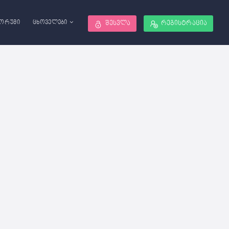
ორუმი
ცხოველები
შესვლა
რეგისტრაცია