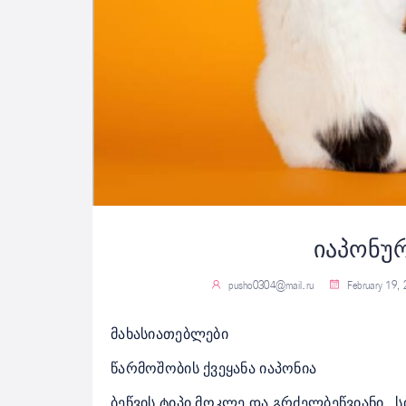
იაპონუ
pusho0304@mail.ru
February 19,
მახასიათებლები
წარმოშობის ქვეყანა
იაპონია
ბეწვის ტიპი
მოკლე და გრძელბეწვიანი
ს