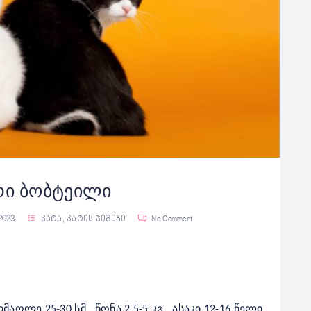
რი ბობტეილი
 2023
კატა
,
კატის ჯიშები
No Comment
იმაღლე
25-30 სმ
წონა
2,5-5 კგ
ასაკი
12-16 წელი