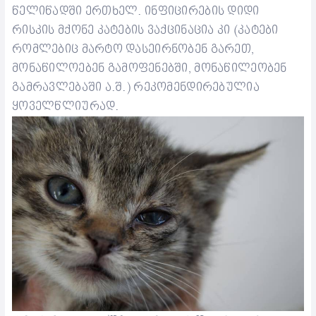
წელიწადში ერთხელ. ინფიცირების
დიდი
რისკის მქონე კატებ
ი
ს
ვაქცინაცია კი
(კატები
რომლებიც მარტო დასეირნობენ გარეთ,
მონაწილოებენ
გამ
ოფენებში
,
მონაწილეობენ
გამრავლებაში
ა.შ.) რეკომენდირებულია
ყოველწლიურად.