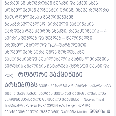
გარეთ
ან
ცხოვრობენ
ქუჩაში
და აქვთ სხვა
ცოხველებთან კონტაქტი ცრიან,
ისევე
როგორც
მათ
,
რომლებსაც გამოიყენებენ
გასამრავლებლად.
პირველი
ვაქცინაცია
ტარდება
რვა
კვირის
ასაკში
,
რევაქცინაცია
– 4
კვირის
შემდეგ
და
შემდეგ
–
წელიწადში
ერთხელ
.
მხოლოდ
FeLV–
უარყოფითი
ცხოველების
აცრა
უნდა
მოხდეს
,
ანუ
ვაქცინაციამდე
აუცილებელია
კატის
ლეიკემიის
ვირუსის
ანალიზის
ჩატარება
(
სწრაფი
ტესტი
და
როგორი ვაქცინები
PCR).
არსებობს
ჩვენს ბაზარზე არსებობს სხვადასხვა
ტიპის ვაქცინები. მათგან ყველაზე გავრცელებულია
მოდიფიცირებული ცოცხალი ვაქცინები: Nobivac Tricat
Trio/Ducat/Vv, Purevax RCP/RCPCh/FeLV, Feligen RCP და
ნობივაკი
ინაქტივირებული (მკვდარი) ვაქცინა Multifel.