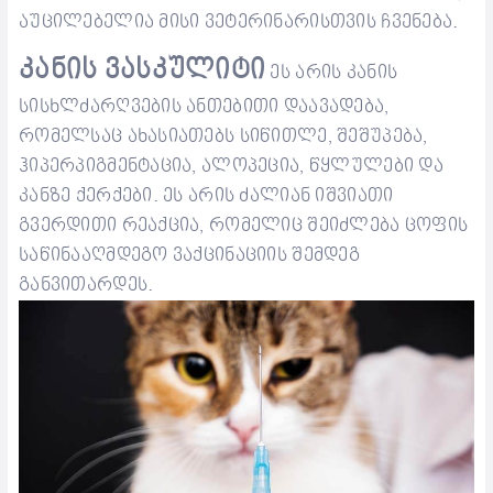
აუცილებელია მისი
ვეტერინარისთვის ჩვენება.
კანის ვასკულიტი
ეს არის კანის
სისხლძარღვების ანთებითი დაავადება,
რომელსაც ახასიათებს სიწითლე, შეშუპება,
ჰიპერპიგმენტაცია, ალოპეცია, წყლულები და
კანზე ქერქები. ეს არის ძალიან იშვიათი
გვერდითი რეაქცია, რომელიც შეიძლება ცოფის
საწინააღმდეგო ვაქცინაციის შემდეგ
განვითარდეს
.