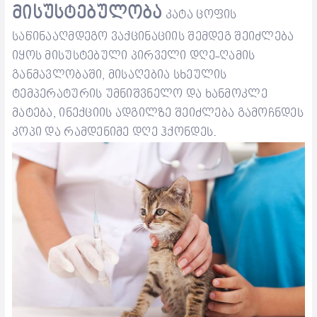
მისუსტებულობა
კატა ცოფის
საწინააღმდეგო ვაქცინაციის შემდეგ შეიძლება
იყოს
მისუსტებული
პირველი დღ
ე-ღამ
ის
განმავლობაში, მისაღებია სხეულის
ტემპერატურის უმნიშვნელო და ხანმოკლე
მატება, ინექციის ადგილზე შეიძლება გამოჩნდეს
კოპი და რამდენიმე დღე ჰქონდეს.