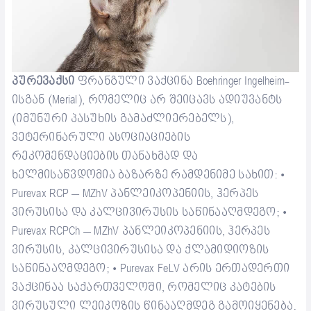
პურევაქსი
ფრანგული
ვაქცინა
Boehringer Ingelheim-
ისგან
(Merial),
რომელიც
არ
შეიცავს
ადიუვანტს
(
იმუნური
პასუხის
გამაძლიერებელს
),
ვეტერინარული
ასოციაციების
რეკომენდაციების
თანახმად
და
ხელმისაწვდომია
ბაზარზე
რამდენიმე
სახით
:
•
Purevax RCP – MZhV
პანლეიკოპენიის
,
ჰერპეს
ვირუსისა
და
კალცივირუსის
საწინააღმდეგო
;
•
Purevax RCPCh – MZhV
პანლეიკოპენიის
,
ჰერპეს
ვირუსის
,
კალცივირუსისა
და
ქლამიდი
ოზ
ის
საწინააღმდეგო
;
Purevax FeLV
არის
ერთადერთი
•
ვაქცინა
ა საქართველოში, რომელიც
კატების
ვირუსული
ლეი
კოზის
წინააღმდეგ
გამოიყენება
.