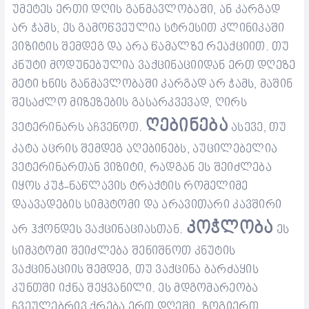
უმეტეს ერთი დღის განმავლობაში
,
ან კარგად
არ ჭამს, ეს გამოწვეულია სტრესით კლინიკაში
ვიზიტის შემდეგ და
არა წამალზე რეაქციით.
თუ
კნუტი
მოდუნებულია
ვაქცინაციიდან ერთ დღეზე
მეტი ხნის განმავლობაში კარგად არ ჭამს, მაშინ
შესაძლო მიზეზების გასარკვევად, ღირს
ღებინება
ვეტერინ
არს აჩვენოთ.
ასევე, თუ
კატა აცრის შემდეგ
ა
ღებინებს, აუცილებელია
ვეტერინართან ვიზიტი, რადგან ეს შეიძლება
იყოს კუჭ-ნაწლავის ტრაქტის რომელიმე
დაავადების სიმპტომი და არავითარი კავშირი
კოჭლობა
არ
ჰქონდეს
ვაქცინაციასთან.
ეს
სიმპტომი
შეიძლება შე
ნიშნოთ
კნუტ
ის
ვაქცინაციის შემდეგ,
თუ
ვაქცინა
ბარძაყის
კუნთ
ში იქნა შეყვანილი
. ეს მდგომარეობა
ჩვეულებრივ ქრება ერთ დღეში. ზოგიერთ