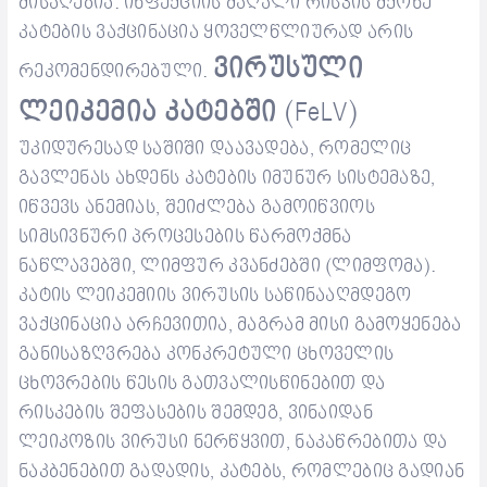
მისაღებია
.
ინფექციის
მაღალი
რისკის
მქონე
კატებ
ი
ს
ვაქცინაცია
ყოველწლიურად
არის
ვირუსული
რეკომენდირებული
.
ლეიკემია კატებში
(FeLV)
უკიდურესად
საშიში
დაავადება
,
რომელიც
გავლენას
ახდენს
კატების
იმუნურ
სისტემაზე
,
იწვევს
ანემიას
,
შეიძლება
გამოიწვიოს
სიმსივნური
პროცესები
ს წარმოქმნა
ნაწლავებში
,
ლიმფურ
კვანძებში
(
ლიმფომა
).
კატის
ლეიკემიის
ვირუსის
საწინააღმდეგო
ვაქცინაცია
არჩევითია
,
მაგრამ
მისი
გამოყენება
განისაზღვრება
კონკრეტული ცხოველის
ცხოვრების
წესი
ს გათვალისწინებით
და
რისკები
ს შეფასების შემდეგ
,
ვინაიდან
ლეიკ
ოზის
ვირუსი
ნერწყვი
თ,
ნაკაწრებითა
და
ნაკბენებით
გადადის
,
კატებს
,
რომლებ
იც გადიან