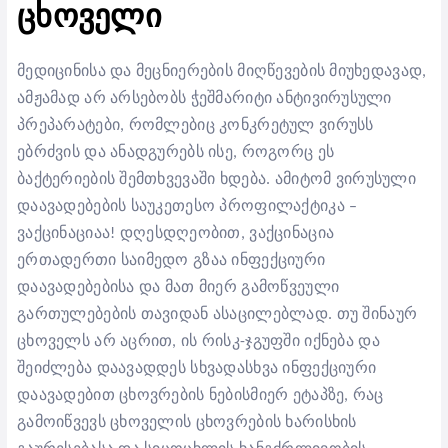
ცხოველი
მედიცინისა და მეცნიერების მიღწევების მიუხედავად,
ამჟამად არ არსებობს ჭეშმარიტი ანტივირუსული
პრეპარატები, რომლებიც კონკრეტულ ვირუსს
ებრძვის
და ანადგურებს
ისე,
როგორც
ე
ს
ბაქტერიები
ს შემთხვევაში
ხდება
. ამიტომ ვირუსული
დაავადებების საუკეთესო პრ
ოფილაქტიკ
ა
–
ვაქცინაციაა
! დღე
სდღეობით,
ვაქცინაცია
ერთადერთი საიმედო გზაა ინფექციური
დაავადებებისა და მათ მიერ გამოწვეული
გართულებების თავიდან ა
საცილებლად
. თუ შინაურ
ცხოველ
ს
არ
აცრით,
ის
რისკ-ჯგუფში იქნება
და
შეიძლება დაავადდეს
სხვადასხვა ინფექციური
დაავადებით
ცხოვრების ნებისმიერ ეტაპზე, რაც
გამოიწვევს
ცხოველის ცხოვრების ხარისხის