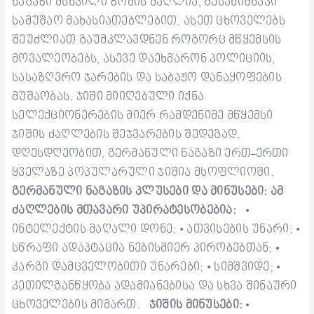
ნაგაზი
მსხვილი ზომის
ძაღლი
ა
, შესანიშნავი
სამუშაო მახასიათებლებით. ასეთ ცხოველებს
შეუძლიათ გაუმკლავდნენ როგორც მწყემსის
მოვალეობებს, ასევე დაეხმარონ პოლიციის,
სასაზღვრო ჯარების და საბაჟო დანაყოფების
მუშაობას. ჯიში მიიღე
ბული იქნა
სელექციონერებ
ის მიერ
რამდენიმე მწყემსი
ჯიშის
ძაღლების შეჯვარების შედეგად.
დღეს
დღეობით,
გერმანული ნაგაზი ერთ-ერთი
ყველაზე პოპულარული ჯიშია მსოფლიოში.
გერმანული ნაგაზის
პლუსები და მინუსები:
ა
მ
ძაღლების მთავარი უპირატესობები
ა
:
•
ინტელექტის მაღალი დონე;
ათვისების
უნარი;
•
•
სწრაფი ადაპტაცია ნებისმიერ პირობებთან;
•
კარგი დამ
ცველობითი
უნარ
ები;
სიმშვიდე
;
•
•
კეთილგანწყობა ადამიანებისა და სხვა შინაური
ცხოველების მიმართ.
ჯიშის
მინუსები:
•