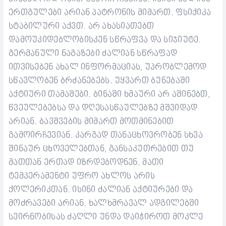
ერთგულები არიან
პატრონის
მიმართ. ფსიქიკა
სტაბილური
ა
ქვთ
.
არ ახასიათებთ
დამოუკიდებლობის
კენ
ს
წრაფვა
და სიჯიუტე.
გერმანული ნაგაზები ძალიან სწრაფად
ითვისებენ
ახალ ინფორმაციას, უპრობლემოდ
სწავლობენ ბრძანებებ
ს
. უყვართ ბუნებაში
აქტიური თამაშები. ბინაში ხმაური არ აშინებ
თ
,
წვეულებებსა და დღესასწაულებზე მშვიდად
არიან.
ბავშვების მიმართ
მოთმინებით
გამოირჩევიან
. კარგად
თანაცხოვრობენ
სხვა
შინაურ ცხოველებთან, განსაკუთრებით თუ
მათთან ერთად იზრდებოდნენ.
მათი
ტემპერამენტი უფრო ახლოს არის
ქოლერ
იკთან
. ისინი ძალიან აქტიურები და
მო
ძრავები
არიან.
ხალხმრავალ ადგილებში
სეირნობისას ძაღლი უნდა დაიჭიროთ მოკლე