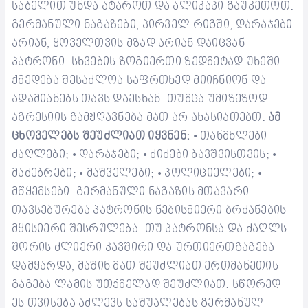
საბელით უნდა ატაროთ და ალიკაპი გაუკეთოთ.
გერმანული ნაგაზები, პირველ რიგში,
დარაჯები
არიან, ყოველთვის მზად არიან დაიცვან
პატრონი. სხვების ზოგიერთი ზედმეტად უხეში
ქმედება შესაძლოა საფრთხედ მიიჩნიონ და
ადამიანებს
თავს დაესხან
. თუმცა უმიზეზოდ
აგრესი
ის გამჟღავნება მათ არ ახასიათებთ.
ამ
ცხოველებს შეუძლიათ
იყვნენ
:
თანმხლებ
ი
•
ძაღლები
;
დარაჯ
ებ
ი;
ძიძები ბავშვისთვის;
•
•
•
მაძებრები
;
მაშველ
ებ
ი;
პოლიცი
ელები
;
•
•
•
მწყემს
ებ
ი.
გერმანული ნაგაზის მთავარი
თავსებურება პატრონის
ნებისმიერი ბრძანების
მყისიერი შესრულება. თუ პატრონსა და ძაღლს
შორის ძლიერი კავშირი და ურთიერთგაგება
დამყარდა, მაშინ მათ შეუძლიათ ერთმანეთის
გაგება
ლამის უთქმელად შეუძლიათ
. სწორედ
ეს თვისება
აძლევს
საშუალებას გერმანულ