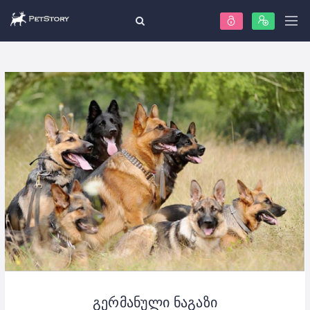
გერმანული ნაგაზი