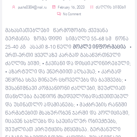
pusho0304@mail.ru
February 16, 2023
ძაღლის ჯიშები
No Comment
მახასიათებლები
წ
არმოშობის ქვეყანა
გერმანია
ზომა
დიდი
სიმაღლე
55-68 სმ
წონა
25-40 კგ
ასაკი
8-10 წელი
მოკლე ინფორმაცია
•
ერთ-ერთი ყველაზე
კარგად გასაწვრთნელი
ძაღლის ჯიში;
ჭკვიანი და
დისციპლინირებული
;
•
აზარტულ
ი და ენერგიით
აღ
სავსე;
კარგად
•
•
ეწყობა
სხვა შინაურ ცხოველებ
ს
და ბავშვე
ბს
;
•
შესანიშნავი კომპანიონი ძაღლები, შეუძლიათ
თანხლება გაუწიონ
მხედველობ
ა
დაქვეითებულ
და უსინათლო ადამიანებს;
მაძბრების რანგში
•
წარმატებით
მსახურობენ
ჯარ
ში
და პოლიცია
ში
,
იცავენ სახლებს და სპეციალურ ობიექტებს,
შეუძლიათ პირუტყვის
მწყემსვა
.
გერმანული