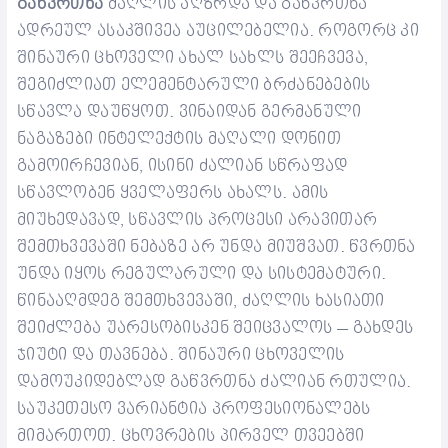
გაწვრთნა
ძაღლის აღზრდა და გაწვრთნა
ადრეულ ასაკში
ვეა
აუცილებელია. როგორც კი
შინაური ცხოველი
ახალ სახლს
შეეჩვევა
,
შეგიძლიათ ელემენტარული ბრძანებების
სწავლა
დაუწყოთ
.
ვინაიდან გერმანულ
ი
ნაგაზებ
ი
ინტელექტის მაღალი დონ
ით
გამოირჩევიან
, ისინი ძალიან სწრაფად
სწავლობენ ყველაფერს ახალს. ამის
მიუხედავად, ს
წავლის
პროცესი არავითარ
შემთხვევაში
ნებაზე არ უნდა მიუშვათ. წვრთნა
უნდა იყოს რეგულარული და სისტემატური.
წინააღმდეგ შემთხვევაში,
ძაღლის
ხასიათი
შეიძლება უარესობისკენ შეიცვალოს – გახდე
ს
ჯიუტი და
თავნება
. შინაური ცხოველის
დამოუკიდებლად გ
აწვრთნა
ძალიან რთულია.
საუკეთესო ვარიანტია პროფესიონალებს
მიმართოთ.
ცხოვრების პირველ თვეებში