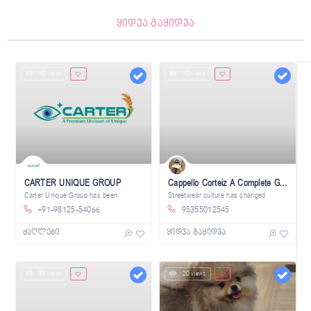
ყიდვა გაყიდვა
10 views
10 views
CARTER UNIQUE GROUP
Cappello Corteiz A Complete Guide for Fashion Enthusiasts
Carter Unique Group has been
Streetwear culture has changed
+91-98125-54066
95355012545
ძაღლები
ყიდვა გაყიდვა
34 views
20 views