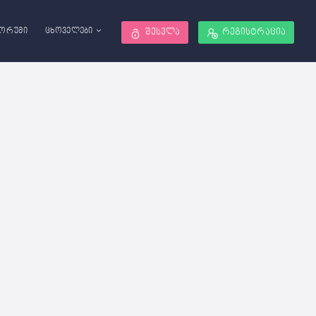
ორუმი
ცხოველები
შესვლა
რეგისტრაცია