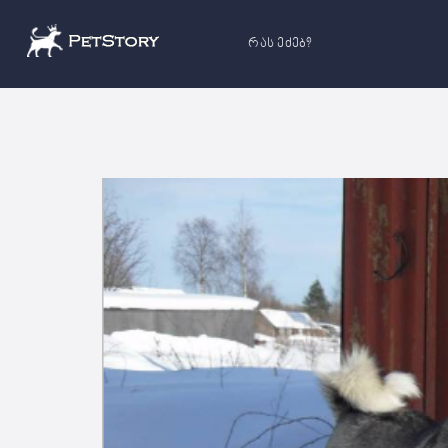
რას ეძებ?