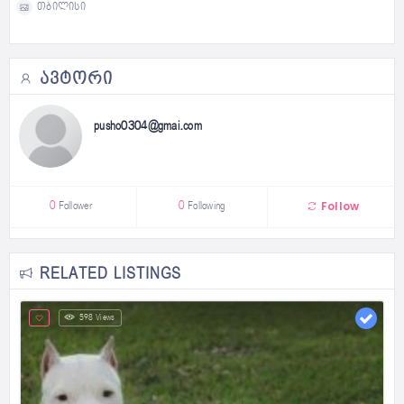
თბილისი
ᲐᲕᲢᲝᲠᲘ
pusho0304@gmai.com
Follow
0
Follower
0
Following
RELATED LISTINGS
598 Views