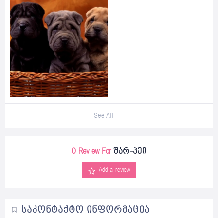
See All
0 Review For
შარ-პეი
Add a review
ᲡᲐᲙᲝᲜᲢᲐᲥᲢᲝ ᲘᲜᲤᲝᲠᲛᲐᲪᲘᲐ