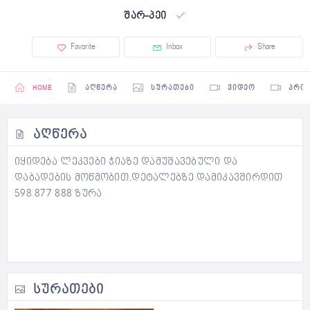
შარ-პეი
Favorite
Inbox
Share
HOME
ᲐᲦᲬᲔᲠᲐ
ᲡᲣᲠᲐᲗᲔᲑᲘ
ᲕᲘᲓᲔᲝ
ᲞᲠᲝ
ᲐᲦᲬᲔᲠᲐ
იყიდება ლეკვები ჭიაზე დამუშავებული და
დაბადების მოწმობით.დეტალებზე დამიკავშირდით
598 877 888 ზურა
ᲡᲣᲠᲐᲗᲔᲑᲘ