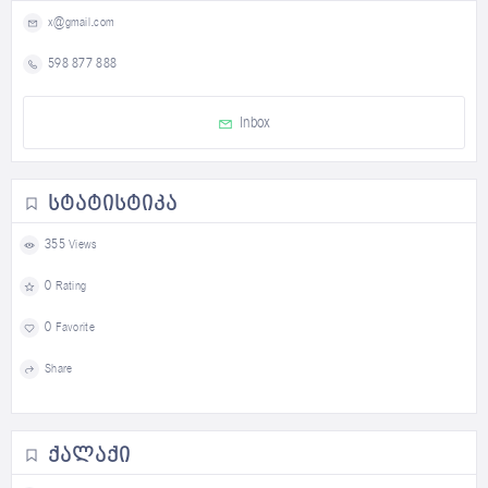
x@gmail.com
598 877 888
Inbox
ᲡᲢᲐᲢᲘᲡᲢᲘᲙᲐ
355 Views
0 Rating
0 Favorite
Share
ᲥᲐᲚᲐᲥᲘ