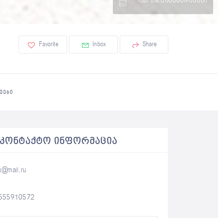
Tour this განცხადებები
Favorite
Inbox
Share
ᲔᲔᲑᲘ
ᲐᲙᲝᲜᲢᲐᲥᲢᲝ ᲘᲜᲤᲝᲠᲛᲐᲪᲘᲐ
x@mail.ru
555910572