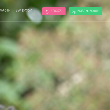
ორუმი
ცხოველები
შესვლა
რეგისტრაცია