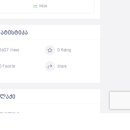
Inbox
ᲢᲐᲢᲘᲡᲢᲘᲙᲐ
1607 Views
0 Rating
0 Favorite
Share
ᲐᲚᲐᲥᲘ
თბილისი