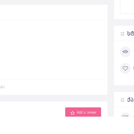
Ს
All
Ქ
Add a review