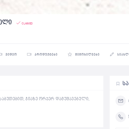
დელი
CLAIMED
ᲕᲘᲓᲔᲝ
ᲞᲠᲝᲓᲣᲥᲢᲔᲑᲘ
ᲛᲘᲛᲝᲮᲘᲚᲕᲔᲑᲘ
ᲡᲘᲐᲮᲚ
Ს
საბუთებით, ჭიაზე ორჯერ დამუშავებული,