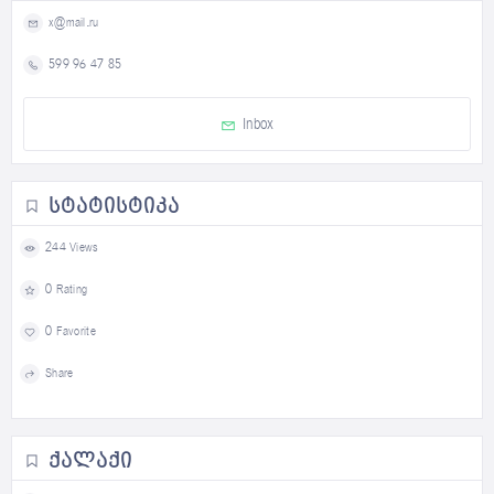
x@mail.ru
599 96 47 85
Inbox
ᲡᲢᲐᲢᲘᲡᲢᲘᲙᲐ
244 Views
0 Rating
0 Favorite
Share
ᲥᲐᲚᲐᲥᲘ