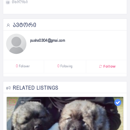
თბილისი
ᲐᲕᲢᲝᲠᲘ
pusho0304@gmai.com
Follow
0
Follower
0
Following
RELATED LISTINGS
1365 Views