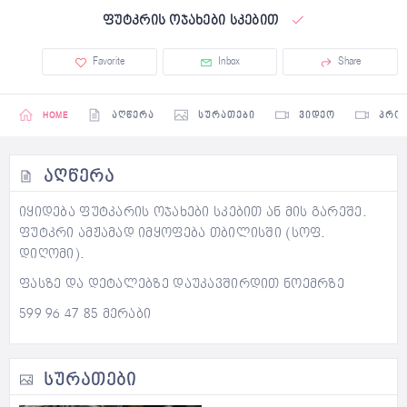
ფუტკრის ოჯახები სკებით
Favorite
Inbox
Share
HOME
ᲐᲦᲬᲔᲠᲐ
ᲡᲣᲠᲐᲗᲔᲑᲘ
ᲕᲘᲓᲔᲝ
ᲞᲠᲝ
ᲐᲦᲬᲔᲠᲐ
იყიდება ფუტკარის ოჯახები სკებით ან მის გარეშე.
ფუტკრი ამჟამად იმყოფება თბილისში (სოფ.
დიღომი).
ფასზე და დეტალებზე დაუკავშირდით ნოემრზე
599 96 47 85 მერაბი
ᲡᲣᲠᲐᲗᲔᲑᲘ