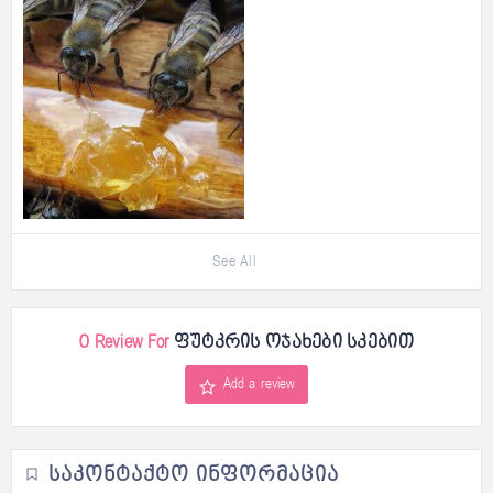
See All
0 Review For
ფუტკრის ოჯახები სკებით
Add a review
ᲡᲐᲙᲝᲜᲢᲐᲥᲢᲝ ᲘᲜᲤᲝᲠᲛᲐᲪᲘᲐ