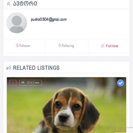
ᲐᲕᲢᲝᲠᲘ
pusho0304@gmai.com
Follow
0
Follower
0
Following
RELATED LISTINGS
1314 Views