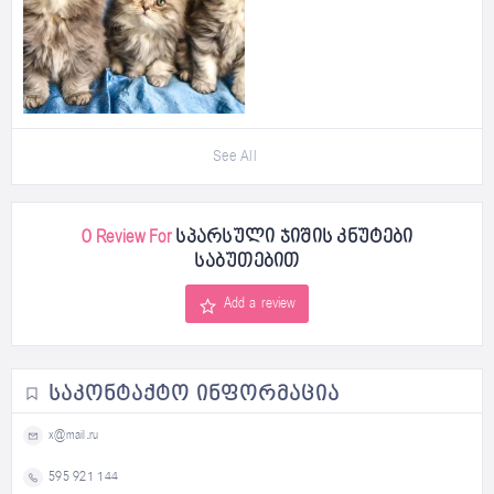
See All
0 Review For
სპარსული ჯიშის კნუტები
საბუთებით
Add a review
ᲡᲐᲙᲝᲜᲢᲐᲥᲢᲝ ᲘᲜᲤᲝᲠᲛᲐᲪᲘᲐ
x@mail.ru
595 921 144