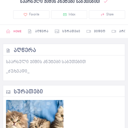
სპარსული ჯიშის კნუტები საბუთებით
Favorite
Inbox
Share
HOME
ᲐᲦᲬᲔᲠᲐ
ᲡᲣᲠᲐᲗᲔᲑᲘ
ᲕᲘᲓᲔᲝ
ᲞᲠᲝ
ᲐᲦᲬᲔᲠᲐ
სპარსული ჯიშის კნუტები საბუთებით
_ძუ/ხვადი_
ᲡᲣᲠᲐᲗᲔᲑᲘ