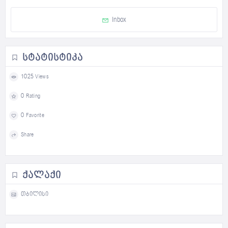
Inbox
ᲡᲢᲐᲢᲘᲡᲢᲘᲙᲐ
1025 Views
0 Rating
0 Favorite
Share
ᲥᲐᲚᲐᲥᲘ
თბილისი