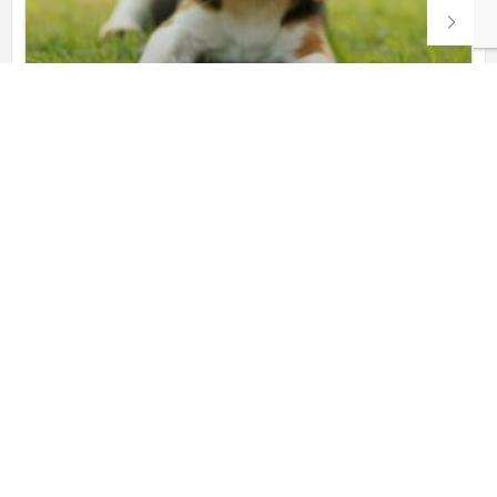
bigli ბიგლი
Iyideba sufta sisxlis biglis lekvebi
593 783 557
ყიდვა გაყიდვა
Copyright © 2022 Petstory.GE –
საიტი დამზადებულია 𝐜𝐮𝐬𝐭𝐨𝐦.𝐠𝐞 -ს
მიერ
.