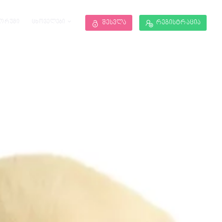
ორუმი
ცხოველები
შესვლა
რეგისტრაცია