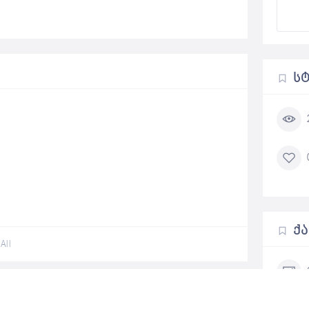
Ს
Ქ
All
Add a review