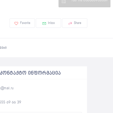
Tour this განცხადებები
Favorite
Inbox
Share
ᲔᲔᲑᲘ
ᲐᲙᲝᲜᲢᲐᲥᲢᲝ ᲘᲜᲤᲝᲠᲛᲐᲪᲘᲐ
x@mail.ru
555 69 66 39