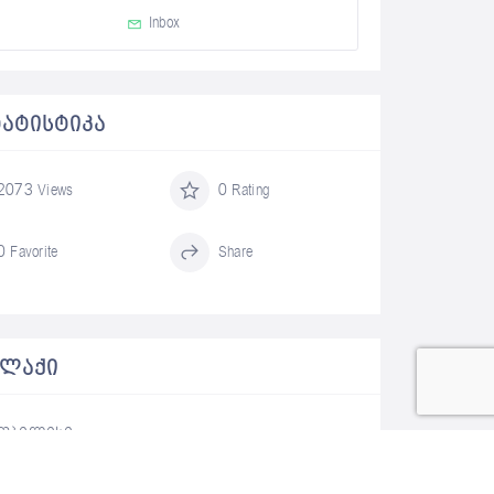
Inbox
ᲢᲐᲢᲘᲡᲢᲘᲙᲐ
2073 Views
0 Rating
0 Favorite
Share
ᲐᲚᲐᲥᲘ
თბილისი