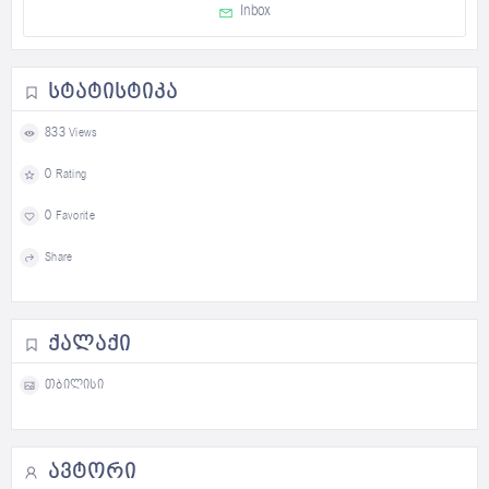
Inbox
ᲡᲢᲐᲢᲘᲡᲢᲘᲙᲐ
833 Views
0 Rating
0 Favorite
Share
ᲥᲐᲚᲐᲥᲘ
თბილისი
ᲐᲕᲢᲝᲠᲘ