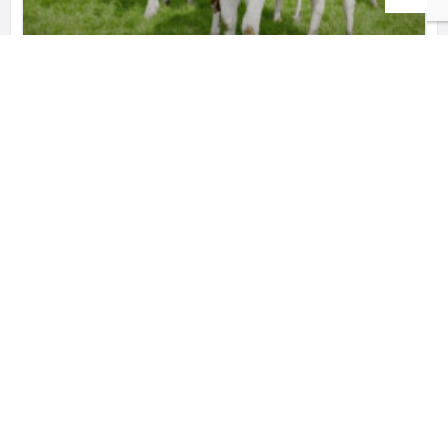
საქონელი ევროპიდან
ჩამოგვყავს საქონელი
599549068
ჩლიქოსანი ცხოველები
Copyright © 2022 Petstory.GE –
საიტი დამზადებულია 𝐜𝐮𝐬𝐭𝐨𝐦.𝐠𝐞 -ს
მიერ
.