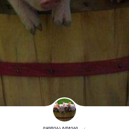
იყიდება გოჭები