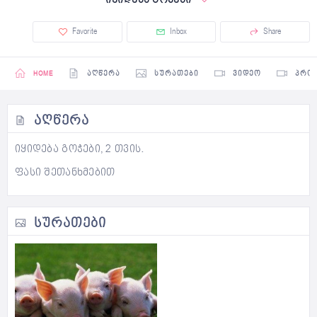
Favorite
Inbox
Share
HOME
ᲐᲦᲬᲔᲠᲐ
ᲡᲣᲠᲐᲗᲔᲑᲘ
ᲕᲘᲓᲔᲝ
ᲞᲠᲝ
ᲐᲦᲬᲔᲠᲐ
იყიდება გოჭები, 2 თვის.
ფასი შეთანხმებით
ᲡᲣᲠᲐᲗᲔᲑᲘ