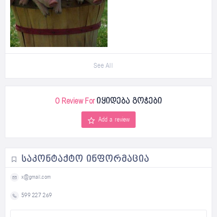
See All
0 Review For
იყიდება გოჭები
Add a review
ᲡᲐᲙᲝᲜᲢᲐᲥᲢᲝ ᲘᲜᲤᲝᲠᲛᲐᲪᲘᲐ
x@gmail.com
599 227 269