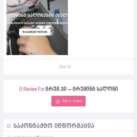
See All
0 Review For
გრუმ.ჯი – გრუმინგ სალონი
Add a review
ᲡᲐᲙᲝᲜᲢᲐᲥᲢᲝ ᲘᲜᲤᲝᲠᲛᲐᲪᲘᲐ