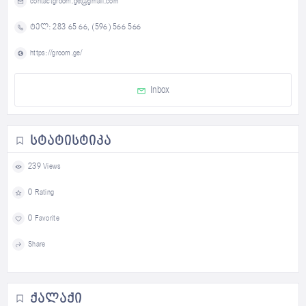
contactgroom.ge@gmail.com
ტელ: 283 65 66, (596) 566 566
https://groom.ge/
Inbox
ᲡᲢᲐᲢᲘᲡᲢᲘᲙᲐ
239 Views
0 Rating
0 Favorite
Share
ᲥᲐᲚᲐᲥᲘ