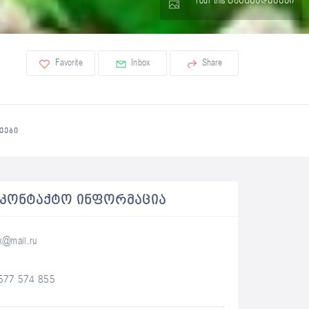
Tour this განცხადებები
Favorite
Inbox
Share
ᲔᲔᲑᲘ
ᲐᲙᲝᲜᲢᲐᲥᲢᲝ ᲘᲜᲤᲝᲠᲛᲐᲪᲘᲐ
x@mail.ru
577 574 855