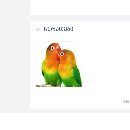
ᲡᲣᲠᲐᲗᲔᲑᲘ
See 
0 Review For
განუყრელის ბარტყები