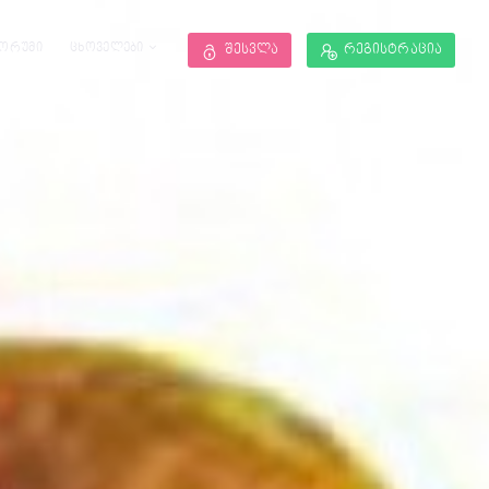
ორუმი
ცხოველები
შესვლა
რეგისტრაცია