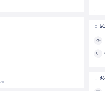
Ს
Ქ
All
Add a review