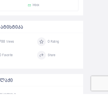
Inbox
ᲢᲐᲢᲘᲡᲢᲘᲙᲐ
788 Views
0 Rating
0 Favorite
Share
ᲐᲚᲐᲥᲘ
თბილისი