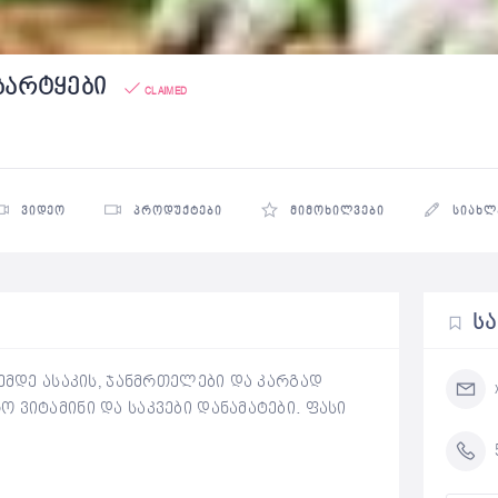
ბარტყები
CLAIMED
ᲕᲘᲓᲔᲝ
ᲞᲠᲝᲓᲣᲥᲢᲔᲑᲘ
ᲛᲘᲛᲝᲮᲘᲚᲕᲔᲑᲘ
ᲡᲘᲐᲮᲚ
Ს
ემდე ასაკის, ჯანმრთელები და კარგად
 ვიტამინი და საკვები დანამატები. ფასი