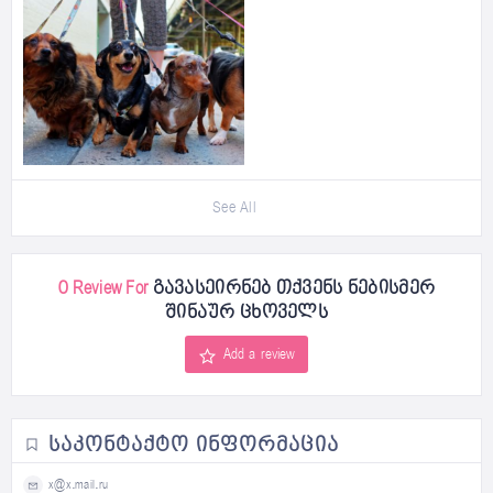
See All
0 Review For
გავასეირნებ თქვენს ნებისმერ
შინაურ ცხოველს
Add a review
ᲡᲐᲙᲝᲜᲢᲐᲥᲢᲝ ᲘᲜᲤᲝᲠᲛᲐᲪᲘᲐ
x@x.mail.ru