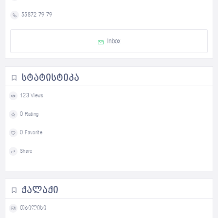
55872 79 79
Inbox
ᲡᲢᲐᲢᲘᲡᲢᲘᲙᲐ
123 Views
0 Rating
0 Favorite
Share
ᲥᲐᲚᲐᲥᲘ
თბილისი