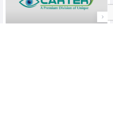
CARTER UNIQUE GROUP
Carter Unique Group has been
+91-98125-54066
ძაღლები