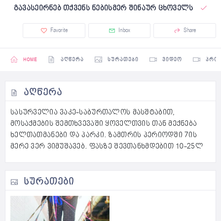
გავასეირნებ თქვენს ნებისმერ შინაურ ცხოველს
Favorite
Inbox
Share
HOME
ᲐᲦᲬᲔᲠᲐ
ᲡᲣᲠᲐᲗᲔᲑᲘ
ᲕᲘᲓᲔᲝ
ᲞᲠᲝ
ᲐᲦᲬᲔᲠᲐ
სასურველია ვაკე-საბურთალოს მასშტაბით,
მოსაქმების შემთხვევაში ყოველთვის თან მექნება
ხელთათმანები და პარკი. ზამთრის პერიოდში 7ის
მერე ვერ ვიმუშავებ. ფასზე შევთანხმდებით 10-25ლ
ᲡᲣᲠᲐᲗᲔᲑᲘ