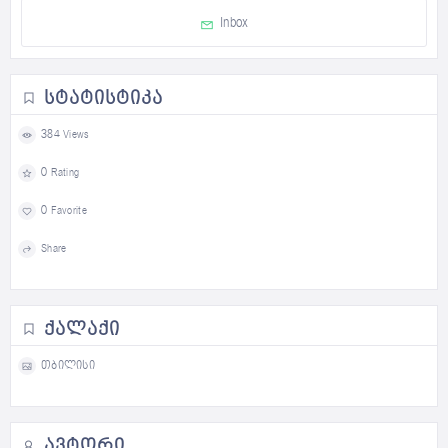
Inbox
ᲡᲢᲐᲢᲘᲡᲢᲘᲙᲐ
384 Views
0 Rating
0 Favorite
Share
ᲥᲐᲚᲐᲥᲘ
თბილისი
ᲐᲕᲢᲝᲠᲘ