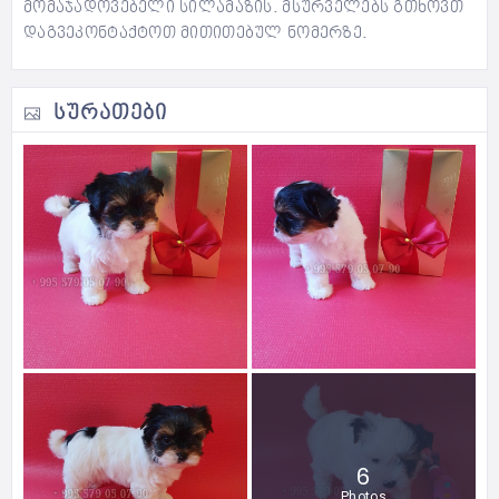
მომაჯადოვებელი სილამაზის. მსურველებს გთხოვთ
დაგვეკონტაქტოთ მითითებულ ნომერზე.
ᲡᲣᲠᲐᲗᲔᲑᲘ
6
Photos