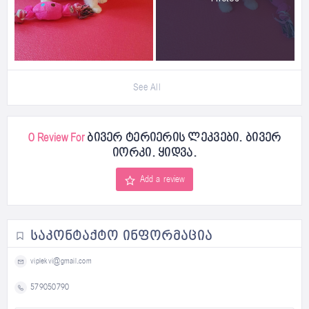
See All
0 Review For
ბივერ ტერიერის ლეკვები. ბივერ
იორკი. ყიდვა.
Add a review
ᲡᲐᲙᲝᲜᲢᲐᲥᲢᲝ ᲘᲜᲤᲝᲠᲛᲐᲪᲘᲐ
viplekvi@gmail.com
579050790