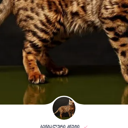
ბენგალური კნუტი