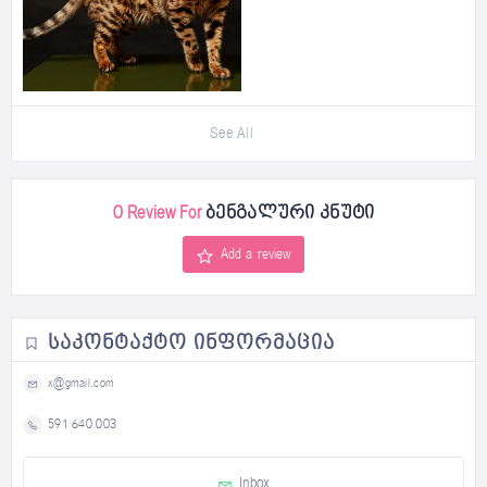
See All
0 Review For
ბენგალური კნუტი
Add a review
ᲡᲐᲙᲝᲜᲢᲐᲥᲢᲝ ᲘᲜᲤᲝᲠᲛᲐᲪᲘᲐ
x@gmail.com
591 640 003
Inbox