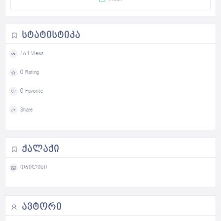
ᲡᲢᲐᲢᲘᲡᲢᲘᲙᲐ
161 Views
0 Rating
0 Favorite
Share
ᲥᲐᲚᲐᲥᲘ
თბილისი
ᲐᲕᲢᲝᲠᲘ