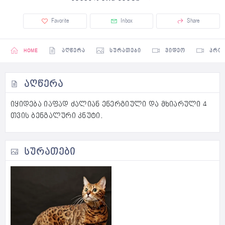
Favorite
Inbox
Share
HOME
ᲐᲦᲬᲔᲠᲐ
ᲡᲣᲠᲐᲗᲔᲑᲘ
ᲕᲘᲓᲔᲝ
ᲞᲠᲝ
ᲐᲦᲬᲔᲠᲐ
იყიდება იაფად ძალიან ენერგიული და მხიარული 4
თვის ბენგალური კნუტი.
ᲡᲣᲠᲐᲗᲔᲑᲘ