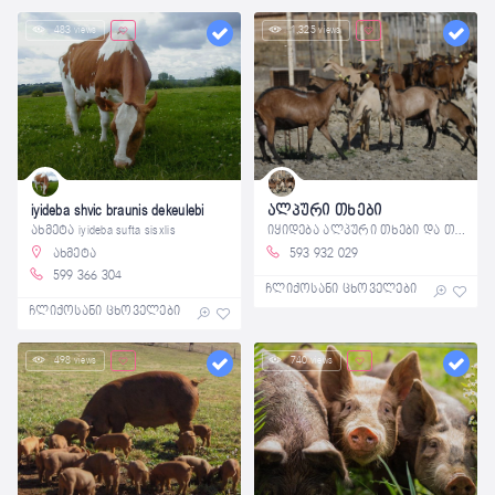
483 views
1,325 views
iyideba shvic braunis dekeulebi
ალპური თხები
ახმეტა iyideba sufta sisxlis
იყიდება ალპური თხები და თიკნები. ასევე
ახმეტა
593 932 029
599 366 304
ჩლიქოსანი ცხოველები
ჩლიქოსანი ცხოველები
498 views
740 views