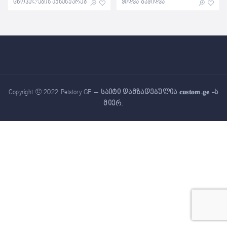
ცხოველების აქსესუარები ზოომაღაზიები საკვები
ყიდვა გაყიდვა
Copyright © 2022 Petstory.GE –
საიტი დამზადებულია 𝐜𝐮𝐬𝐭𝐨𝐦.𝐠𝐞 -ს
მიერ
.