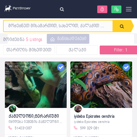
განცხადებები
მოიძებნა
5 Listings
თარიღის მიხედვით
ქალაქი
Filter: 1
651 views
410 views
ქამელეონი,ტერარიუმი
iyideba Epicrates cenchria
იყიდება იემენის ქამელეონი 1 წლის
iyideba Epicrates cenchria
514031387
599 329 081