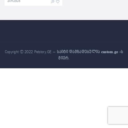
ვიჩუქებ
Copyright © 2022 Petstory.GE –
საიტი დამზადებულია 𝐜𝐮𝐬𝐭𝐨𝐦.𝐠𝐞 -ს
მიერ
.