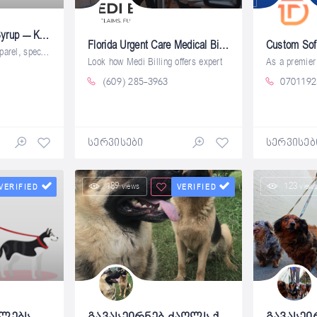
Awful Lot of Cough Syrup – Koreatown NYC
Florida Urgent Care Medical Billing Services
In the world of urban apparel, specific
Look how Medi Billing offers expert
(609) 285-3963
0701192
სერვისები
სერვისებ
189 views
123 view
VERIFIED
VERIFIED