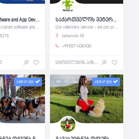
Custom Software and App Development Company
საქართველოს ვეტერინარული სავაჭრო ცენტრი
As a premier custom software and mobile
Our veterinary service - we can provide
5215
beliashvilis 45
+995571430430
ი
ცხოველების აქსესუარები ზოომაღაზიები საკვები
s
132 views
VERIFIED
VERIFIED