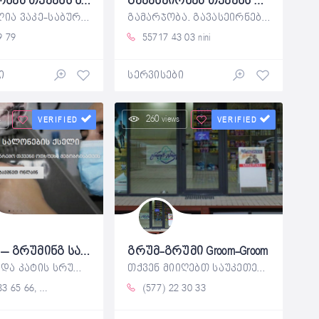
გავასეირნებ თქვენს ნებისმერ შინაურ ცხოველს
გავასეირნებ თქვენს ოთხფეხა მეგობრებს.
სასურველია ვაკე-საბურთალოს მასშტაბით,
გამარჯობა. გავასეირნებ შინაურ
9 79
55717 43 03 nini
ი
სერვისები
s
260 views
VERIFIED
VERIFIED
გრუმ.ჯი – გრუმინგ სალონი
გრუმ-გრუმი Groom-Groom
ძაღლისა და კატის სრული გრუმინგი – შეჭრა
თქვენ მიიღებთ საუკეთესო გრუმინგს,
6, (596) 566 566
(577) 22 30 33