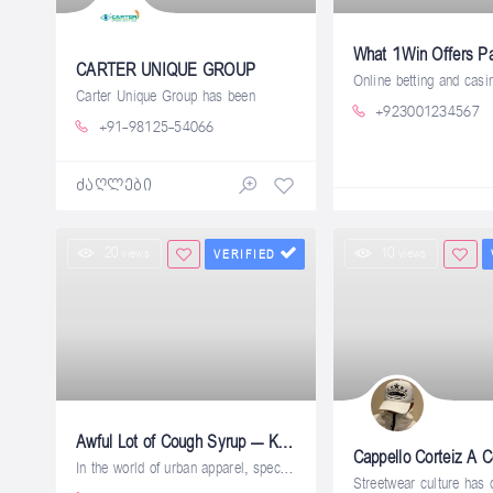
CARTER UNIQUE GROUP
Carter Unique Group has been
+923001234567
+91-98125-54066
ძაღლები
20 views
10 views
VERIFIED
Awful Lot of Cough Syrup – Koreatown NYC
In the world of urban apparel, specific
Streetwear culture has