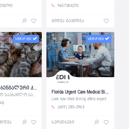
050790
9657384270
ყიდვა გაყიდვა
32 views
VERIFIED
VERIFIED
იყიდება ბენგალური კატის კნუტები
Florida Urgent Care Medical Billing Services
საუკეთესო საახაწლო საჩუქარი, სხვისდებიან
Look how Medi Billing offers expert
48
(609) 285-3963
ყიდვა
სერვისები