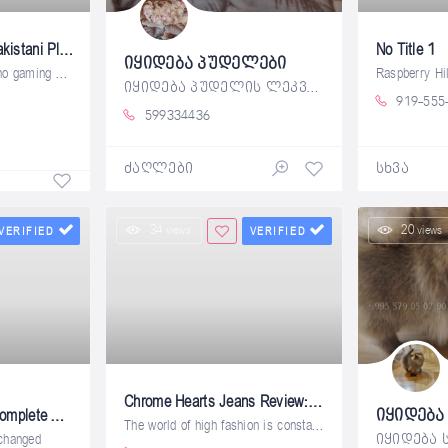
What 1Win Offers Pakistani Players: A Complete Overview
No Title 1
იყიდება პუდელები
Online betting and casino gaming have
იყიდება პუდელის ლეკვები მშობლებს აქვთ
919-555
599334436
ძაღლები
სხვა
34 views
20 views
VERIFIED
VERIFIED
Chrome Hearts Jeans Review: Are They Really Worth It?
Cappello Corteiz A Complete Guide for Fashion Enthusiasts
The world of high fashion is constantly
 changed