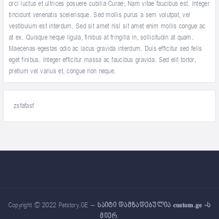
orci luctus et ultrices posuere cubilia Curae; Nam vitae faucibus est. Integer
tincidunt venenatis scelerisque. Sed mollis purus a sem volutpat, vel
vestibulum est interdum. Sed sit amet nisl sit amet enim mollis congue ac
at ex. Quisque neque ligula, finibus at fringilla in, sollicitudin at quam.
Maecenas egestas odio ac lacus gravida interdum. Duis efficitur sed felis
eget finibus. Integer efficitur massa ac faucibus gravida. Sed elit tortor,
pretium vel varius et, congue non neque.
zsfafasf
Copyright © 2022 Petstory.GE –
საიტი დამზადებულია 𝐜𝐮𝐬𝐭𝐨𝐦.𝐠𝐞 -ს
მიერ
.