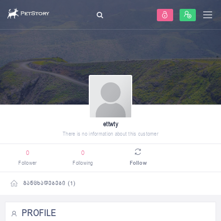
ettwty
There is no information about this customer
0
0
Follower
Following
Follow
ᲒᲐᲜᲪᲮᲐᲓᲔᲑᲔᲑᲘ (1)
PROFILE